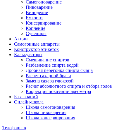
Самогоноварение
Пивоварение
Виноделие
Емкости
Консервирование
Копчение
Сувениры
Акции
Самогонные аппараты
Конструктор этикеток
Калькуляторы
Cмешивание спиртов
Разбавление спирта водой
Дробная перегонка спирта сырца
Расчет сахарной браги
Замена сахара глюкозой
Расчет абсолютного спирта и отбора голов
Коррекция показаний ареометра
База знаний
Онлайн-школа
Школа самогоноварения
Школа пивоварения
Школа консервирования
Телефоны в