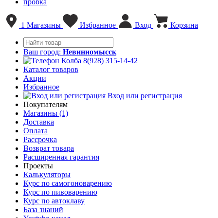
пробка
1
Магазины
Избранное
Вход
Корзина
Ваш город:
Невинномысск
8(928) 315-14-42
Каталог товаров
Акции
Избранное
Вход или регистрация
Покупателям
Магазины (1)
Доставка
Оплата
Рассрочка
Возврат товара
Расширенная гарантия
Проекты
Калькуляторы
Курс по самогоноварению
Курс по пивоварению
Курс по автоклаву
База знаний